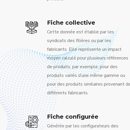
Fiche collective
Cette donnée est établie par les
syndicats des filières ou par les
fabricants. Elle représente un impact
moyen calculé pour plusieurs références
de produits, par exemple, pour des
produits variés d’une même gamme ou
pour des produits similaires provenant d
différents fabricants.
Fiche configurée
Générée par les configurateurs des