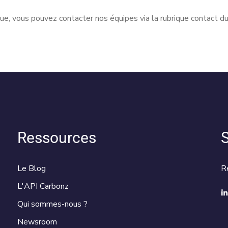
ue, vous pouvez contacter nos équipes via la rubrique contact du
Ressources
S
Le Blog
R
L'API Carbonz
Qui sommes-nous ?
Newsroom